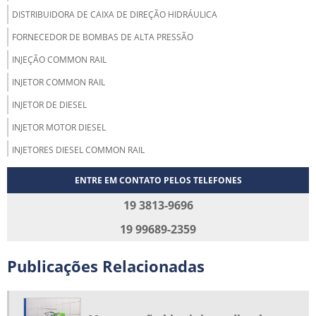
DISTRIBUIDORA DE CAIXA DE DIREÇÃO HIDRÁULICA
FORNECEDOR DE BOMBAS DE ALTA PRESSÃO
INJEÇÃO COMMON RAIL
INJETOR COMMON RAIL
INJETOR DE DIESEL
INJETOR MOTOR DIESEL
INJETORES DIESEL COMMON RAIL
MANUTENÇÃO BICO INJETOR DIESEL
ENTRE EM CONTATO PELOS TELEFONES
MANUTENÇÃO DE BICO INJETOR
19 3813-9696
MANUTENÇÃO DE INJETORES
19 99689-2359
MANUTENÇÃO DE INJETORES DIESEL
Publicações Relacionadas
MANUTENÇÃO E REPAROS INJETORES
ONDE COMPRAR BICO INJETOR
ONDE COMPRAR CAIXA DE DIREÇÃO HIDRÁULICA