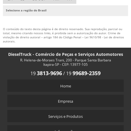
Selecione a região do Brasil
O conteúdo do texto desta página é de direito reservado. Sua reprodução, parcial ou
total, mesmo citando nossos links, é proibida sem a autorização do autor. Crime de
violação de direito autoral – artigo 184 do Código Penal –
Lei 9610/98 - Lei de direitos
autorais
.
DieselTruck - Comércio de Peças e Serviços Automotores
R. Helena-de-Moraes Trani, 200 - Parque Santa Barbara
Itapira-SP - CEP: 13977-105
3813-9696
99689-2359
19
/
19
Home
Empresa
Serviços e Produtos