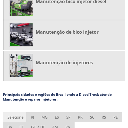
Manutenção bico injetor diesel
PEÇAS DE INJEÇÃO ELETRÔNICA DIESEL
PEÇAS PARA INJEÇÃO DIESEL
PEÇAS PARA INJEÇÃO DIESEL COMPRAR
Manutenção de bico injetor
PREÇO DO BICO INJETOR
REPARAÇÃO INJECTORES DIESEL
REPARO BICO INJETOR
REPARO EM BOMBA INJETORA
Manutenção de injetores
REPARO INJETOR COMMON RAIL
SISTEMA COMMON RAIL DE INJEÇÃO DIESEL
TURBINA AUTOMOTIVA
Principais cidades e regiões do Brasil onde a DieselTruck atende
TURBO ALIMENTADOR
Manutenção e reparos injetores:
Selecione
RJ
MG
ES
SP
PR
SC
RS
PE
BA
CE
GO e DF
AM
PA