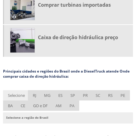
Comprar turbinas importadas
PREÇO DO BICO INJETOR
REPARAÇÃO INJECTORES DIESEL
REPARO BICO INJETOR
REPARO EM BOMBA INJETORA
Caixa de direção hidráulica preço
REPARO INJETOR COMMON RAIL
SISTEMA COMMON RAIL DE INJEÇÃO DIESEL
TURBINA AUTOMOTIVA
Principais cidades e regiões do Brasil onde a DieselTruck atende Onde
TURBO ALIMENTADOR
comprar caixa de direção hidráulica:
Selecione
RJ
MG
ES
SP
PR
SC
RS
PE
BA
CE
GO e DF
AM
PA
Selecione a região do Brasil