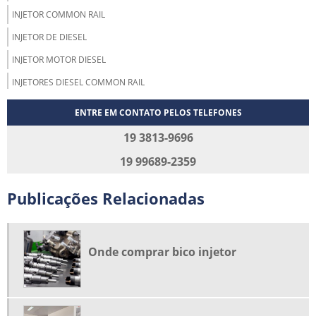
INJETOR COMMON RAIL
INJETOR DE DIESEL
INJETOR MOTOR DIESEL
INJETORES DIESEL COMMON RAIL
MANUTENÇÃO BICO INJETOR DIESEL
ENTRE EM CONTATO PELOS TELEFONES
MANUTENÇÃO DE BICO INJETOR
19 3813-9696
MANUTENÇÃO DE INJETORES
19 99689-2359
MANUTENÇÃO DE INJETORES DIESEL
Publicações Relacionadas
MANUTENÇÃO E REPAROS INJETORES
ONDE COMPRAR BICO INJETOR
ONDE COMPRAR CAIXA DE DIREÇÃO HIDRÁULICA
Onde comprar bico injetor
PEÇAS DE INJEÇÃO ELETRÔNICA DIESEL
PEÇAS PARA INJEÇÃO DIESEL
PEÇAS PARA INJEÇÃO DIESEL COMPRAR