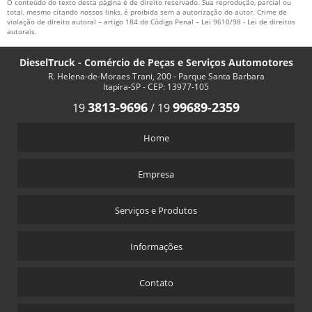
O conteúdo do texto desta página é de direito reservado. Sua reprodução, parcial ou
total, mesmo citando nossos links, é proibida sem a autorização do autor. Crime de
violação de direito autoral – artigo 184 do Código Penal –
Lei 9610/98 - Lei de direitos
autorais
.
DieselTruck - Comércio de Peças e Serviços Automotores
R. Helena-de-Moraes Trani, 200 - Parque Santa Barbara
Itapira-SP - CEP: 13977-105
3813-9696
99689-2359
19
/
19
Home
Empresa
Serviços e Produtos
Informações
Contato