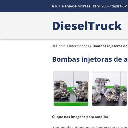
R. Helena-de-Moraes Trani, 200 - Itapira-SP
DieselTruck
Home
»
Informações
»
Bombas injetoras de 
Bombas injetoras de a
Clique nas imagens para ampliar
Alguns dos itens mais importantes em