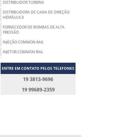
DISTRIBUIDOR TURBINA
DISTRIBUIDORA DE CAIXA DE DIREÇÃO
HIDRÁULICA
FORNECEDOR DE BOMBAS DE ALTA
PRESSÃO
INJEÇÃO COMMON RAIL
INJETOR COMMON RAIL
INJETOR DE DIESEL
ENTRE EM CONTATO PELOS TELEFONES
INJETOR MOTOR DIESEL
19 3813-9696
INJETORES DIESEL COMMON RAIL
19 99689-2359
MANUTENÇÃO BICO INJETOR DIESEL
MANUTENÇÃO DE BICO INJETOR
MANUTENÇÃO DE INJETORES
MANUTENÇÃO DE INJETORES DIESEL
MANUTENÇÃO E REPAROS INJETORES