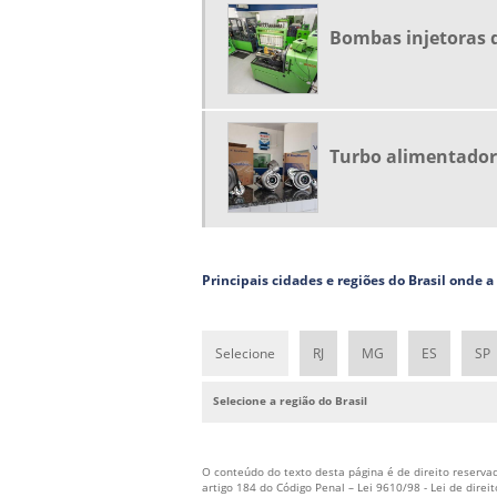
Bombas injetoras d
Turbo alimentador
Principais cidades e regiões do Brasil onde 
Selecione
RJ
MG
ES
SP
Selecione a região do Brasil
O conteúdo do texto desta página é de direito reservad
artigo 184 do Código Penal –
Lei 9610/98 - Lei de direi