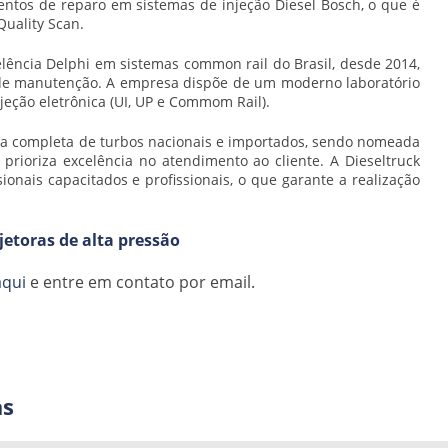
ntos de reparo em sistemas de injeção Diesel Bosch, o que é
uality Scan.
elência Delphi em sistemas common rail do Brasil, desde 2014,
 de manutenção. A empresa dispõe de um moderno laboratório
jeção eletrônica (UI, UP e Commom Rail).
ha completa de turbos nacionais e importados, sendo nomeada
rioriza excelência no atendimento ao cliente. A Dieseltruck
onais capacitados e profissionais, o que garante a realização
etoras de alta pressão
aqui
e entre em contato por email.
as