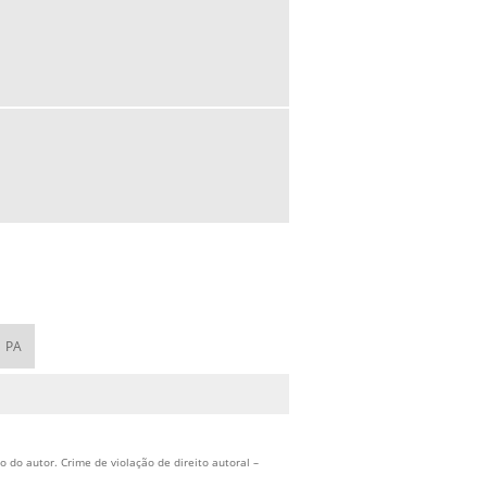
ONDE COMPRAR BICO INJETOR
ONDE COMPRAR CAIXA DE DIREÇÃO
HIDRÁULICA
PEÇAS DE INJEÇÃO ELETRÔNICA DIESEL
PEÇAS PARA INJEÇÃO DIESEL
PEÇAS PARA INJEÇÃO DIESEL COMPRAR
PREÇO DO BICO INJETOR
REPARAÇÃO INJECTORES DIESEL
REPARO BICO INJETOR
REPARO EM BOMBA INJETORA
REPARO INJETOR COMMON RAIL
PA
SISTEMA COMMON RAIL DE INJEÇÃO
DIESEL
TURBINA AUTOMOTIVA
 do autor. Crime de violação de direito autoral –
TURBO ALIMENTADOR