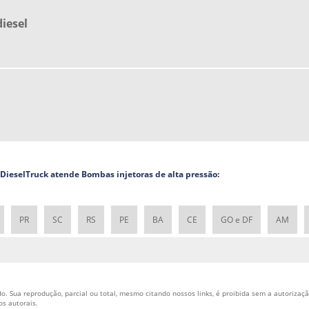
iesel
a DieselTruck atende Bombas injetoras de alta pressão:
PR
SC
RS
PE
BA
CE
GO e DF
AM
o. Sua reprodução, parcial ou total, mesmo citando nossos links, é proibida sem a autorização
tos autorais
.