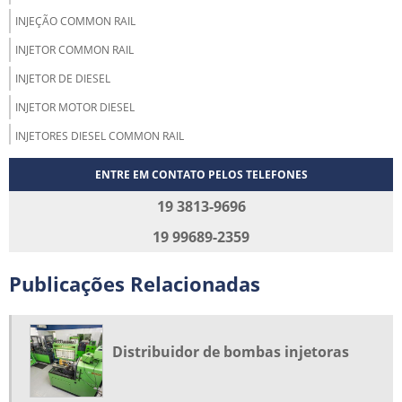
INJEÇÃO COMMON RAIL
INJETOR COMMON RAIL
INJETOR DE DIESEL
INJETOR MOTOR DIESEL
INJETORES DIESEL COMMON RAIL
MANUTENÇÃO BICO INJETOR DIESEL
ENTRE EM CONTATO PELOS TELEFONES
MANUTENÇÃO DE BICO INJETOR
19 3813-9696
MANUTENÇÃO DE INJETORES
19 99689-2359
MANUTENÇÃO DE INJETORES DIESEL
Publicações Relacionadas
MANUTENÇÃO E REPAROS INJETORES
ONDE COMPRAR BICO INJETOR
ONDE COMPRAR CAIXA DE DIREÇÃO HIDRÁULICA
Distribuidor de bombas injetoras
PEÇAS DE INJEÇÃO ELETRÔNICA DIESEL
PEÇAS PARA INJEÇÃO DIESEL