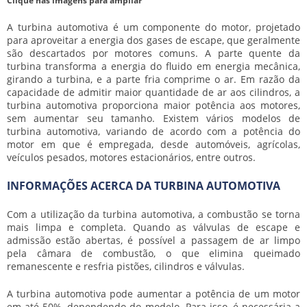
Clique nas imagens para ampliar
A
turbina automotiva
é um componente do motor, projetado
para aproveitar a energia dos gases de escape, que geralmente
são descartados por motores comuns. A parte quente da
turbina transforma a energia do fluido em energia mecânica,
girando a turbina, e a parte fria comprime o ar. Em razão da
capacidade de admitir maior quantidade de ar aos cilindros, a
turbina automotiva
proporciona maior potência aos motores,
sem aumentar seu tamanho. Existem vários modelos de
turbina automotiva
, variando de acordo com a potência do
motor em que é empregada, desde automóveis, agrícolas,
veículos pesados, motores estacionários, entre outros.
INFORMAÇÕES ACERCA DA TURBINA AUTOMOTIVA
Com a utilização da
turbina automotiva
, a combustão se torna
mais limpa e completa. Quando as válvulas de escape e
admissão estão abertas, é possível a passagem de ar limpo
pela câmara de combustão, o que elimina queimado
remanescente e resfria pistões, cilindros e válvulas.
A
turbina automotiva
pode aumentar a potência de um motor
em até 50%, dependendo do modelo. Para isso, é necessária a