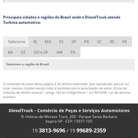
PEÇAS PARA INJEÇÃO DIESEL COMPRAR
Principais cidades e regiões do Brasil onde a DieselTruck atende
PREÇO DO BICO INJETOR
Turbina automotiva:
REPARAÇÃO INJECTORES DIESEL
REPARO BICO INJETOR
Selecione
RJ
MG
ES
SP
PR
SC
RS
PE
REPARO EM BOMBA INJETORA
BA
CE
GO e DF
AM
PA
REPARO INJETOR COMMON RAIL
Selecione a região do Brasil
SISTEMA COMMON RAIL DE INJEÇÃO DIESEL
TURBINA AUTOMOTIVA
O conteúdo do texto desta página é de direito reservado. Sua reprodução, parcial ou
TURBO ALIMENTADOR
total, mesmo citando nossos links, é proibida sem a autorização do autor. Crime de
violação de direito autoral – artigo 184 do Código Penal –
Lei 9610/98 - Lei de direitos
autorais
.
DieselTruck - Comércio de Peças e Serviços Automotores
R. Helena-de-Moraes Trani, 200 - Parque Santa Barbara
Itapira-SP - CEP: 13977-105
3813-9696
99689-2359
19
/
19